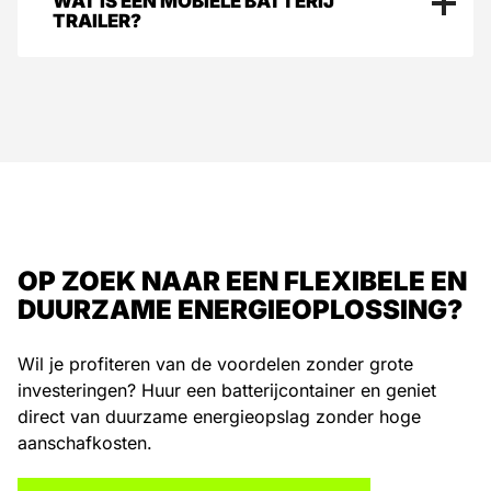
WAT IS EEN MOBIELE BATTERIJ
nauwelijks geluid en heeft geen brandstof nodig.
TRAILER?
Hierdoor is het een duurzaam alternatief voor
traditionele dieselaggregaten en ideaal voor gebruik in
Een mobiele batterij trailer is een verplaatsbaar
binnenstedelijke gebieden en Natura 2000 locaties.
batterijsysteem waarmee tijdelijke stroom geleverd kan
worden op locaties zonder vaste netaansluiting. De
trailer functioneert als duurzame energieopslag en is
inzetbaar voor bouwplaatsen, evenementen en
laadinfra.
OP ZOEK NAAR EEN FLEXIBELE EN
DUURZAME ENERGIEOPLOSSING?
Wil je profiteren van de voordelen zonder grote
investeringen? Huur een batterijcontainer en geniet
direct van duurzame energieopslag zonder hoge
aanschafkosten.