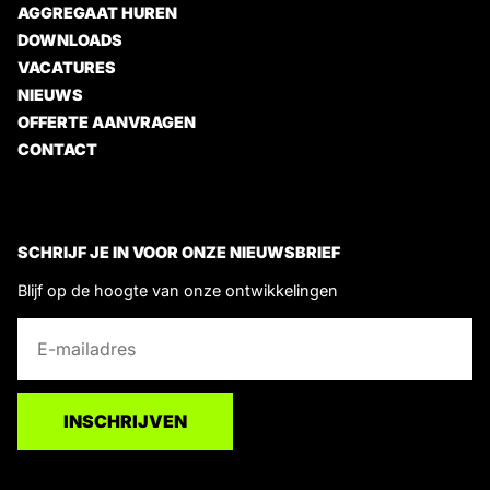
AGGREGAAT HUREN
DOWNLOADS
VACATURES
NIEUWS
OFFERTE AANVRAGEN
CONTACT
SCHRIJF JE IN VOOR ONZE NIEUWSBRIEF
Blijf op de hoogte van onze ontwikkelingen
E
E
-
-
m
m
a
a
INSCHRIJVEN
i
i
l
l
*
E