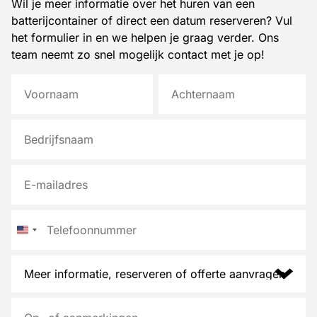
Wil je meer informatie over het huren van een
batterijcontainer of direct een datum reserveren? Vul
het formulier in en we helpen je graag verder. Ons
team neemt zo snel mogelijk contact met je op!
N
a
a
Voornaam
Achternaam
B
m
e
*
d
E
r
-
i
m
j
T
a
f
e
i
s
l
l
n
M
e
*
a
e
f
a
e
o
O
m
r