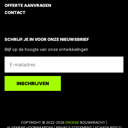
OFFERTE AANVRAGEN
CONTACT
SCHRIJF JE IN VOOR ONZE NIEUWSBRIEF
Blijf op de hoogte van onze ontwikkelingen
E
E
-
-
m
m
a
a
INSCHRIJVEN
i
i
l
l
*
*
E
-
m
COPYRIGHT © 2022-2026
GROENE
BOUWKRACHT |
ALGEMENE VOORWAARDEN
|
PRIVACY STATEMENT
|
SCHADE RISICO