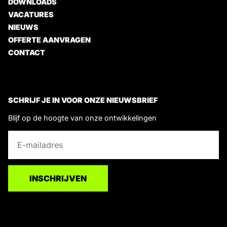
DOWNLOADS
VACATURES
NIEUWS
OFFERTE AANVRAGEN
CONTACT
SCHRIJF JE IN VOOR ONZE NIEUWSBRIEF
Blijf op de hoogte van onze ontwikkelingen
E
E
-
-
m
m
a
a
INSCHRIJVEN
i
i
l
l
*
E
-