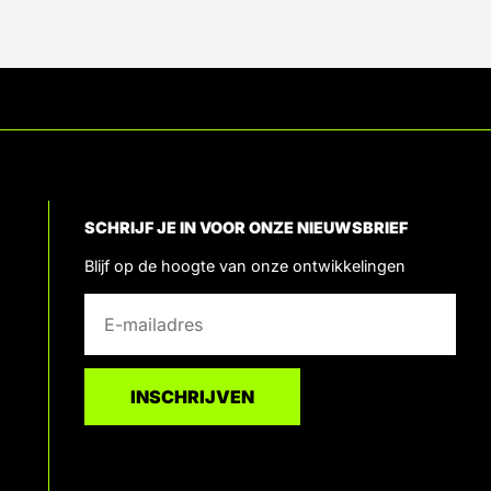
SCHRIJF JE IN VOOR ONZE NIEUWSBRIEF
Blijf op de hoogte van onze ontwikkelingen
E
E
-
-
m
m
a
a
INSCHRIJVEN
i
i
l
l
*
E
-