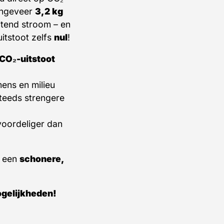
 ongeveer
3,2 kg
uitend stroom – en
itstoot zelfs
nul
!
 CO₂-uitstoot
ens en milieu
teeds strengere
 voordeliger dan
n een
schonere,
gelijkheden!