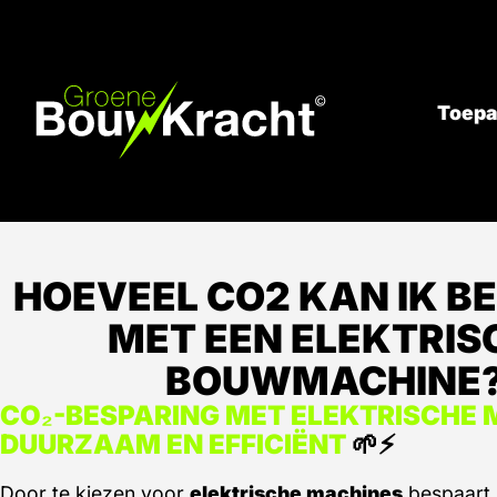
Toepa
HOEVEEL CO2 KAN IK B
MET EEN ELEKTRIS
BOUWMACHINE
CO₂-BESPARING MET ELEKTRISCHE 
DUURZAAM EN EFFICIËNT
🌱⚡
Door te kiezen voor
elektrische machines
bespaart 