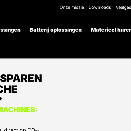
Onze missie
Downloads
Veelges
ssingen
Batterij oplossingen
Materieel hure
Offerte aanvragen
ESPAREN
CHE
?
MACHINES:
u direct op CO₂-