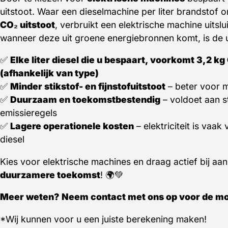
uitstoot. Waar een dieselmachine per liter brandstof
CO₂ uitstoot
, verbruikt een elektrische machine uitsl
wanneer deze uit groene energiebronnen komt, is de u
✅
Elke liter diesel die u bespaart, voorkomt 3,2 kg
(afhankelijk van type)
✅
Minder stikstof- en fijnstofuitstoot
– beter voor m
✅
Duurzaam en toekomstbestendig
– voldoet aan s
emissieregels
✅
Lagere operationele kosten
– elektriciteit is vaak
diesel
Kies voor elektrische machines en draag actief bij aa
duurzamere toekomst
! 🌍💚
Meer weten? Neem contact met ons op voor de mo
*Wij kunnen voor u een juiste berekening maken!