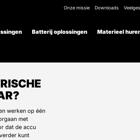
Onze missie
Downloads
Veelges
ssingen
Batterij oplossingen
Materieel hure
Offerte aanvragen
TRISCHE
AR?
ten werken op één
oorgaan met
or dat de accu
 verder kunt