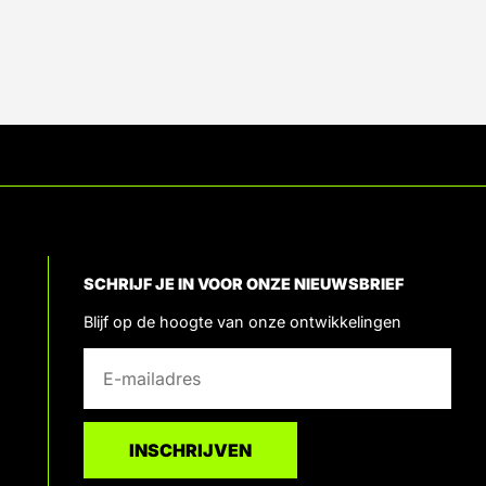
SCHRIJF JE IN VOOR ONZE NIEUWSBRIEF
Blijf op de hoogte van onze ontwikkelingen
E
E
-
-
m
m
a
a
INSCHRIJVEN
i
i