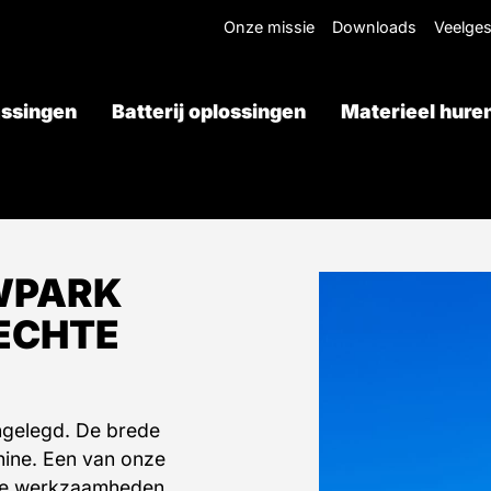
Onze missie
Downloads
Veelges
ssingen
Batterij oplossingen
Materieel hure
Offerte aanvragen
WPARK
 ECHTE
R
ngelegd. De brede
ine. Een van onze
rse werkzaamheden