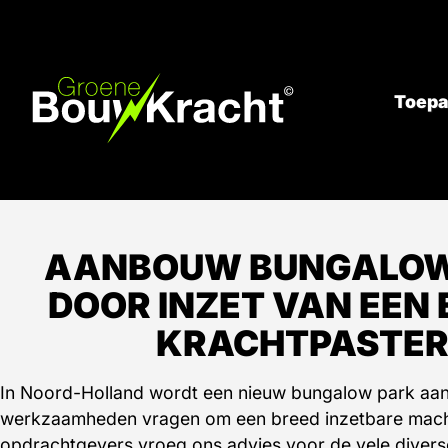
Toepa
AANBOUW BUNGALO
DOOR INZET VAN EEN
KRACHTPASTE
In Noord-Holland wordt een nieuw bungalow park aa
werkzaamheden vragen om een breed inzetbare mach
opdrachtgevers vroeg ons advies voor de vele dive